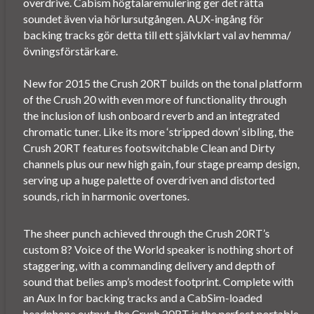
overdrive. Cabism högtalaremulering ger det rätta
soundet även via hörlursutgången. AUX-ingång för
backing tracks gör detta till ett självklart val av hemma/
övningsförstärkare.
New for 2015 the Crush 20RT builds on the tonal platform
of the Crush 20 with even more of functionality through
the inclusion of lush onboard reverb and an integrated
chromatic tuner. Like its more ‘stripped down’ sibling, the
Crush 20RT features footswitchable Clean and Dirty
channels plus our new high gain, four stage preamp design,
serving up a huge palette of overdriven and distorted
sounds, rich in harmonic overtones.
The sheer punch achieved through the Crush 20RT’s
custom 8? Voice of the World speaker is nothing short of
staggering, with a commanding delivery and depth of
sound that belies amp’s modest footprint. Complete with
an Aux In for backing tracks and a CabSim-loaded
headphone output, the Crush 20RT is the perfect portable