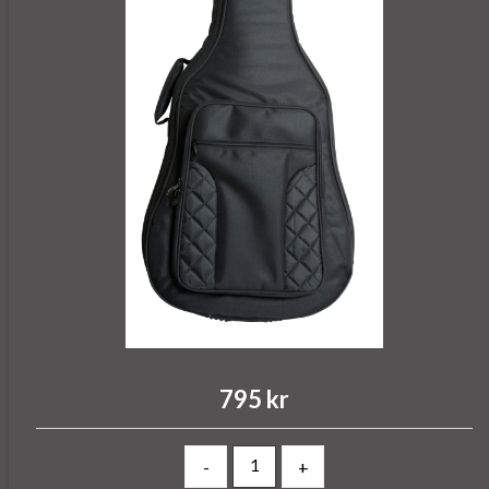
795 kr
-
+