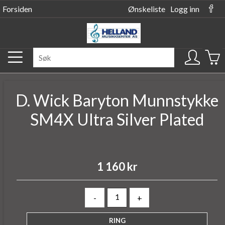
Forsiden
Ønskeliste
Logg inn
D. Wick Baryton Munnstykke
SM4X Ultra Silver Plated
1 160 kr
-
+