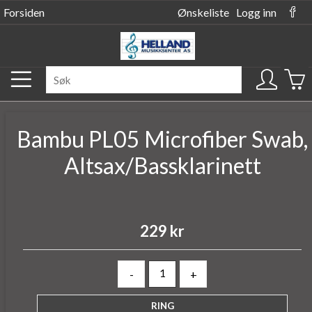
Forsiden
Ønskeliste
Logg inn
Bambu PL05 Microfiber Swab,
Altsax/Bassklarinett
229 kr
-
+