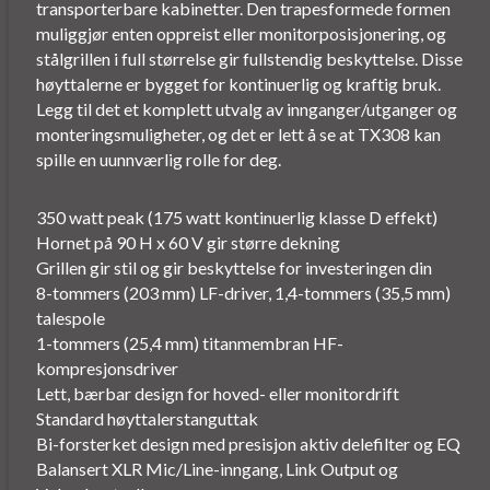
transporterbare kabinetter. Den trapesformede formen
muliggjør enten oppreist eller monitorposisjonering, og
stålgrillen i full størrelse gir fullstendig beskyttelse. Disse
høyttalerne er bygget for kontinuerlig og kraftig bruk.
Legg til det et komplett utvalg av innganger/utganger og
monteringsmuligheter, og det er lett å se at TX308 kan
spille en uunnværlig rolle for deg.
350 watt peak (175 watt kontinuerlig klasse D effekt)
Hornet på 90 H x 60 V gir større dekning
Grillen gir stil og gir beskyttelse for investeringen din
8-tommers (203 mm) LF-driver, 1,4-tommers (35,5 mm)
talespole
1-tommers (25,4 mm) titanmembran HF-
kompresjonsdriver
Lett, bærbar design for hoved- eller monitordrift
Standard høyttalerstanguttak
Bi-forsterket design med presisjon aktiv delefilter og EQ
Balansert XLR Mic/Line-inngang, Link Output og