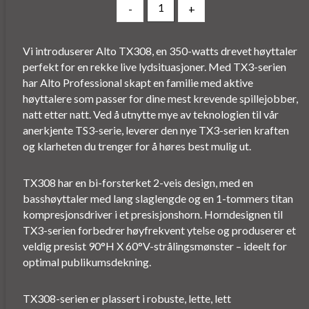
-
+
Vi introduserer Alto TX308, en 350-watts drevet høyttaler
perfekt for en rekke live lydsituasjoner. Med TX3-serien
har Alto Professional skapt en familie med aktive
høyttalere som passer for dine mest krevende spillejobber,
natt etter natt. Ved å utnytte mye av teknologien til vår
anerkjente TS3-serie, leverer den nye TX3-serien kraften
og klarheten du trenger for å høres best mulig ut.
TX308 har en bi-forsterket 2-veis design, med en
basshøyttaler med lang slaglengde og en 1-tommers titan
kompresjonsdriver i et presisjonshorn. Horndesignen til
TX3-serien forbedrer høyfrekvent ytelse og produserer et
veldig presist 90°H X 60°V-strålingsmønster – ideelt for
optimal publikumsdekning.
TX308-serien er plassert i robuste, lette, lett