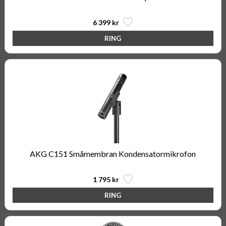
6 399 kr
AKG C151 Småmembran Kondensatormikrofon
1 795 kr