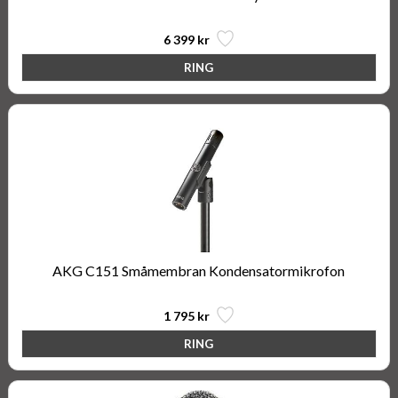
6 399 kr
AKG C151 Småmembran Kondensatormikrofon
1 795 kr