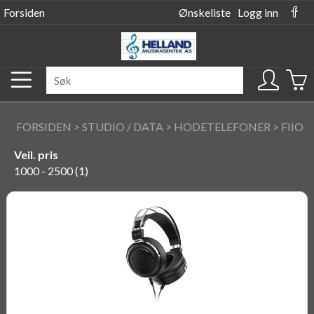
Forsiden
Ønskeliste
Logg inn
FORSIDEN
>
STUDIO / DATA
>
HODETELEFONER
>
FIIO
Veil. pris
1000 - 2500 (1)