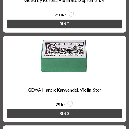
Gewa by Korolia Violin Stol Supreme 4/4
210 kr
GEWA Harpix Karwendel, Violin, Stor
79 kr