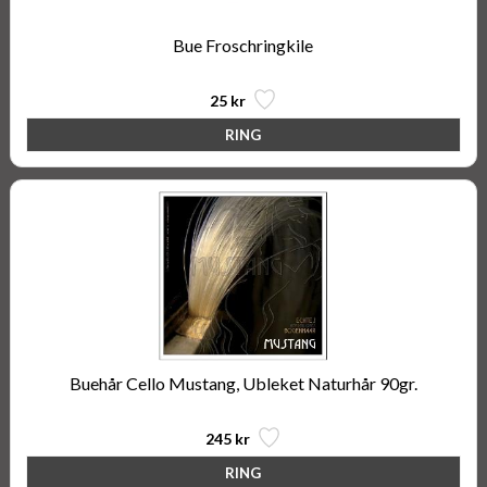
Bue Froschringkile
25 kr
Buehår Cello Mustang, Ubleket Naturhår 90gr.
245 kr