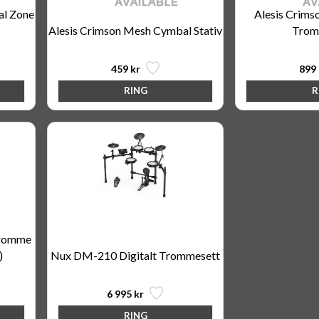
al Zone
Alesis Crims
Alesis Crimson Mesh Cymbal Stativ
Trom
459 kr
899 
tromme
)
Nux DM-210 Digitalt Trommesett
6 995 kr