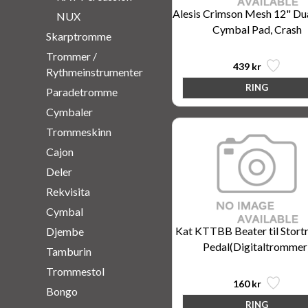
Alesis Crimson Mesh 12" Du
NUX
Cymbal Pad, Crash
Skarptromme
Trommer /
439 kr
Rythmeinstrumenter
Paradetromme
Cymbaler
Trommeskinn
Cajon
Deler
Rekvisita
Cymbal
Kat KTTBB Beater til Stor
Djembe
Pedal(Digitaltrommer
Tamburin
Trommestol
160 kr
Bongo