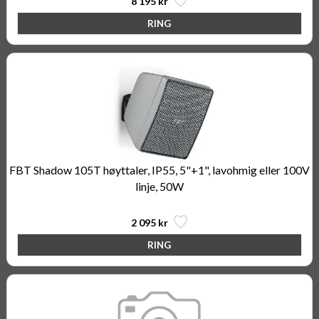
8 195 kr
FBT Shadow 105T høyttaler, IP55, 5"+1", lavohmig eller 100V
linje, 50W
2 095 kr