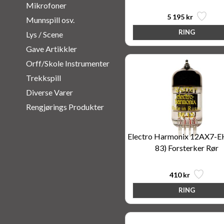
Mikrofoner
5 195 kr
Munnspill osv.
Lys / Scene
Gave Artikkler
Orff/Skole Instrumenter
Trekkspill
Diverse Varer
Rengjørings Produkter
Electro Harmonix 12AX7-
83) Forsterker Rør
410 kr