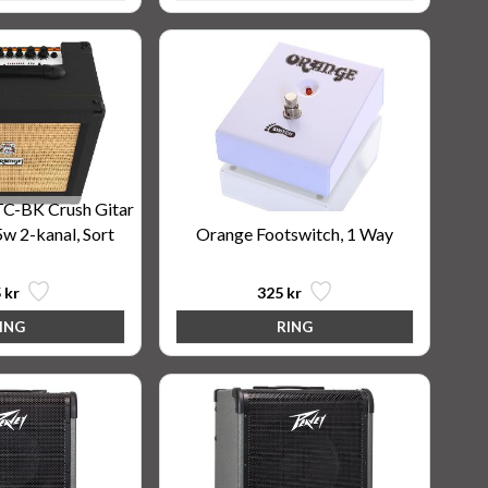
C-BK Crush Gitar
5w 2-kanal, Sort
Orange Footswitch, 1 Way
 kr
325 kr