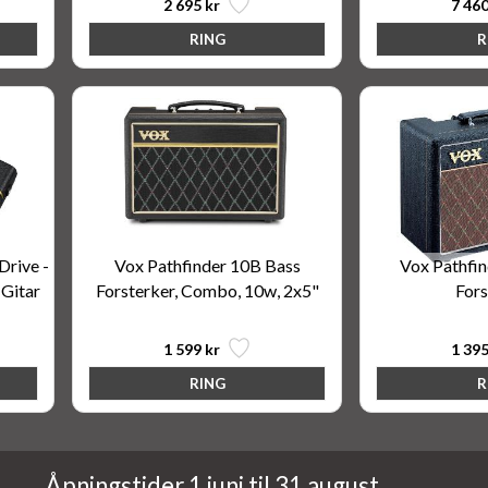
2 695 kr
7 460
rive -
Vox Pathfinder 10B Bass
Vox Pathfin
 Gitar
Forsterker, Combo, 10w, 2x5"
Fors
1 599 kr
1 395
Åpningstider 1 juni til 31 august