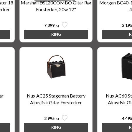
ter 18
Marshall DSL20COMBO Gitar Rør
Morgan BC40-12
erker
Forsterker, 20w 12"
7 399 kr
2 195
ar
Nux AC25 Stageman Battery
Nux AC60 St
Akustisk Gitar Forsterker
Akustisk Gi
2 995 kr
4 495