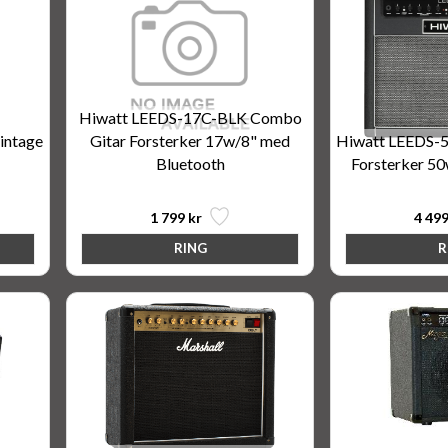
Hiwatt LEEDS-17C-BLK Combo
intage
Gitar Forsterker 17w/8" med
Hiwatt LEEDS-
Bluetooth
Forsterker 50
1 799 kr
4 499