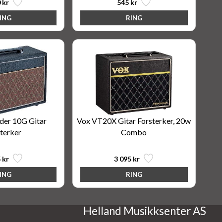
 kr
545 kr
der 10G Gitar
Vox VT20X Gitar Forsterker, 20w
terker
Combo
 kr
3 095 kr
Helland Musikksenter AS