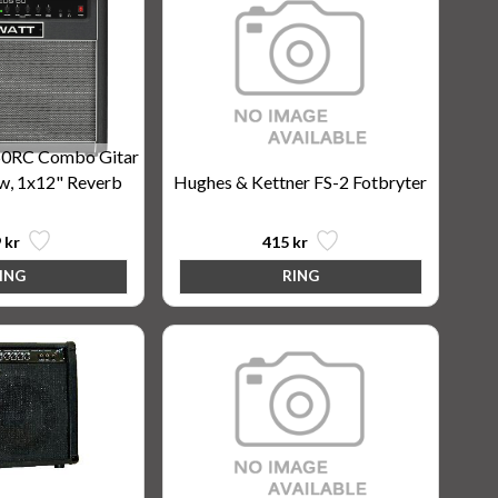
50RC Combo Gitar
w, 1x12" Reverb
Hughes & Kettner FS-2 Fotbryter
 kr
415 kr