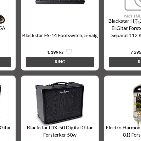
Blackstar HT-
,5A
El.Gitar Fors
Blackstar FS-14 Footswitch, 5-valg
Separat 112 K
1 199 kr
7 395
 Gitar
Blackstar IDX-50 Digital Gitar
Electro Harmo
Forsterker 50w
81) Fors