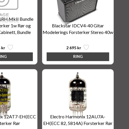
1RH MkII Bundle
terker 1w Rør og
Blackstar IDCV4-40 Gitar
abinett, Bundle
Modelerings Forsterker Stereo 40w
 kr
2 695 kr
nix 12AT7-EH(ECC
Electro Harmonix 12AU7A-
terker Rør
EH(ECC 82, 5814A) Forsterker Rør