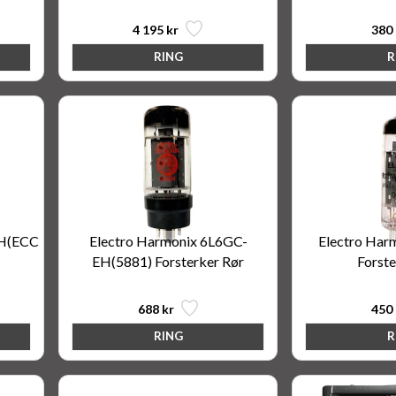
4 195 kr
380 
EH(ECC
Electro Harmonix 6L6GC-
Electro Har
EH(5881) Forsterker Rør
Forste
688 kr
450 