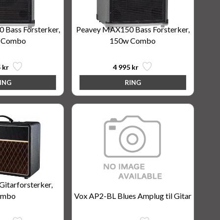
Bass Forsterker,
Peavey MAX150 Bass Forsterker,
 Combo
150w Combo
 kr
4 995 kr
itarforsterker,
ombo
Vox AP2-BL Blues Amplug til Gitar