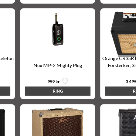
telefon
Orange CR35RT
Nux MP-2 Mighty Plug
Forsterker, 3
959 kr
3 495