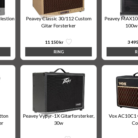
r
lestion
Peavey Classic 30/112 Custom
Peavey MAX100 
Gitar Forsterker
100w
11 150 kr
3 495
tton
Peavey Vypyr-1X Gitarforsterker,
Vox AC10C1 G
er
30w
C