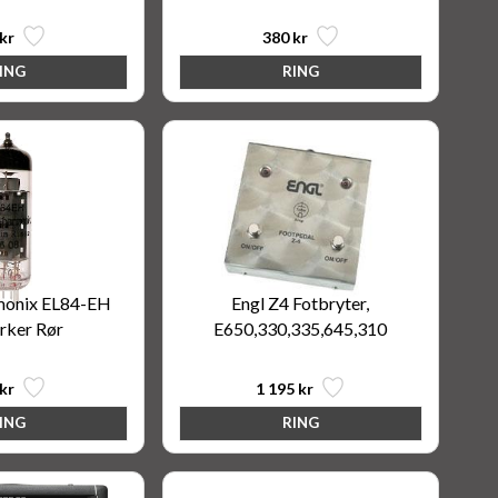
kr
380 kr
monix EL84-EH
Engl Z4 Fotbryter,
rker Rør
E650,330,335,645,310
kr
1 195 kr