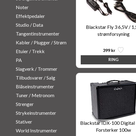
Noter
Effektpedaler
Studio / Data
Blackstar Fly 3 6,5V / 1
Tangentinstrumenter
strømforsyning
Kabler / Plugger / Strøm
399 kr
Etuier / Trekk
PA
Slagverk / Trommer
Tilbudsvarer / Salg
Blåseinstrumenter
Tuner / Metronom
Strenger
Strykeinstrumenter
Stativer
Blackstar IDX-100 Digital
Forsterker 100w
World Instrumenter