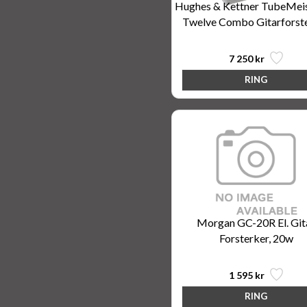
Hughes & Kettner TubeMeis
Twelve Combo Gitarforst
7 250 kr
Morgan GC-20R El. Git
Forsterker, 20w
1 595 kr