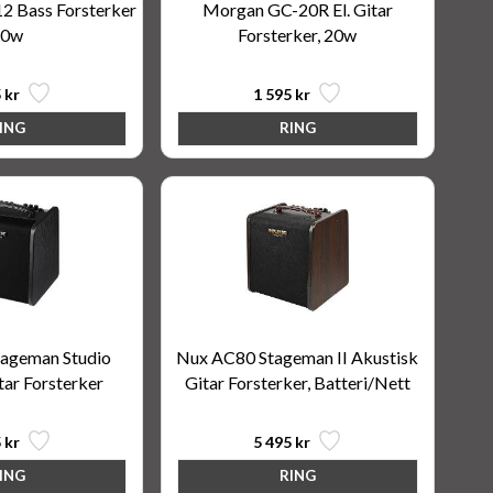
 Bass Forsterker
Morgan GC-20R El. Gitar
40w
Forsterker, 20w
 kr
1 595 kr
ageman Studio
Nux AC80 Stageman II Akustisk
tar Forsterker
Gitar Forsterker, Batteri/Nett
 kr
5 495 kr