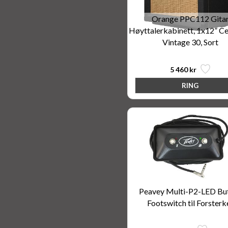
Orange PPC112 Gita
Høyttalerkabinett, 1x12” Ce
Vintage 30, Sort
5 460 kr
Peavey Multi-P2-LED Bu
Footswitch til Forsterk