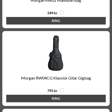
Morgan RW02 Mandolin Bag
549 kr
Morgan RW04CG Klassisk Gitar Gigbag
795 kr