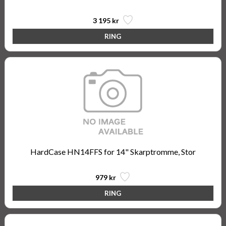
3 195 kr
HardCase HN14FFS for 14" Skarptromme, Stor
979 kr