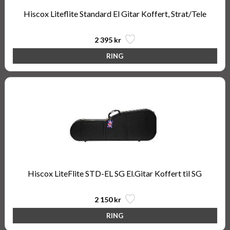
Hiscox Liteflite Standard El Gitar Koffert, Strat/Tele
2 395 kr
Hiscox LiteFlite STD-EL SG El.Gitar Koffert til SG
2 150 kr