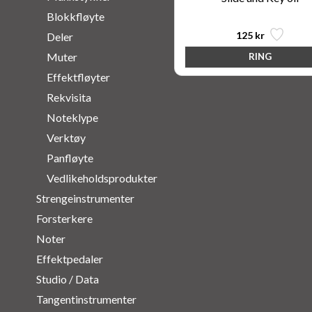
Blokkfløyte
125 kr
Deler
Muter
Effektfløyter
Rekvisita
Noteklype
Verktøy
Panfløyte
Vedlikeholdsprodukter
Strengeinstrumenter
Forsterkere
Noter
Effektpedaler
Studio / Data
Tangentinstrumenter