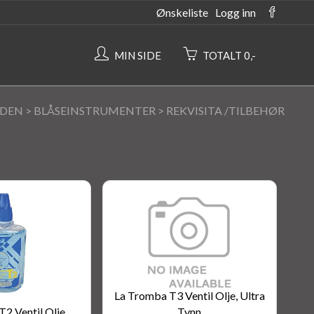
Ønskeliste
Logg inn
MIN SIDE
TOTALT 0,-
IDEN
>
BLÅSEINSTRUMENTER
>
REKVISITA /TILBEHØR
La Tromba T3 Ventil Olje, Ultra
2 Ventil Olje
Tynn