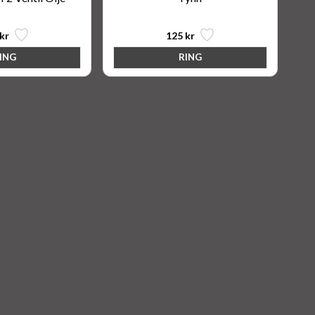
kr
125 kr