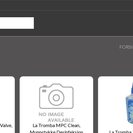
FORS
 Valve,
La Tromba MPC Clean,
Munnstykke Desinfeksjon
La Tromba T